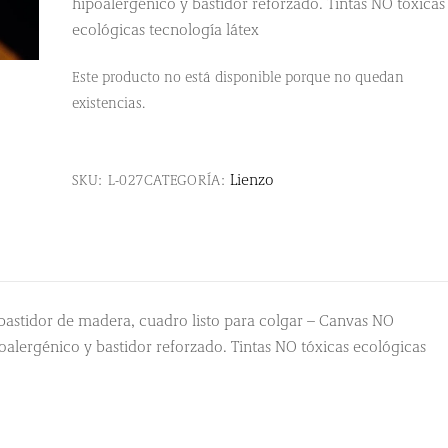
hipoalergénico y bastidor reforzado. Tintas NO tóxicas
ecológicas tecnología látex
Este producto no está disponible porque no quedan
existencias.
Lienzo
SKU:
L-027
CATEGORÍA:
astidor de madera, cuadro listo para colgar – Canvas NO
oalergénico y bastidor reforzado. Tintas NO tóxicas ecológicas