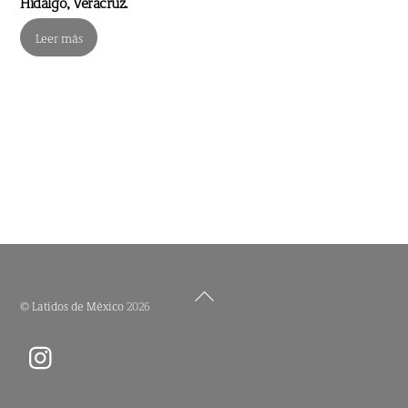
Hidalgo, Veracruz.
Leer más
Back
©
Latidos de México
2026
To
Top