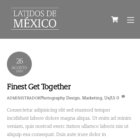
Skip
to
Cart
M
content
26
AGOSTO
2020
Finest Get Together
Photography
Design
,
Marketing
,
Ux/Ui
0
ADMINISTRADOR
Consectetur adipisicing elit sed eiusmod tempor
incididunt labore dolore magna aliqua. Ut enim ad minim
veniam, quis nostrud exerc itation ullamco laboris nisi ut
aliquip exa consequat. Duis aute irure dolor in