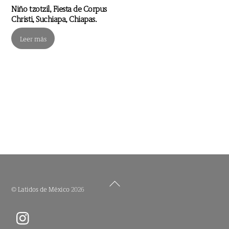
Niño tzotzil, Fiesta de Corpus
Christi, Suchiapa, Chiapas.
Leer más
Back
©
Latidos de México
2026
To
Top