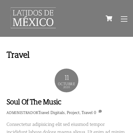
Skip
to
Cart
M
content
Travel
11
OCTUBRE
2020
Soul Of The Music
Travel
Digitals
,
Project
,
Travel
0
ADMINISTRADOR
Consectetur adipisicing elit sed eiusmod tempor
incididunt labore dolore magna aliqua. Ut enim ad minim