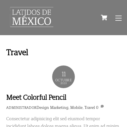
Skip
to
Cart
M
content
Travel
11
OCTUBRE
2020
Meet Colorful Pencil
Design
Marketing
,
Mobile
,
Travel
0
ADMINISTRADOR
Consectetur adipisicing elit sed eiusmod tempor
incididunt labore dolore magna aliqua. Ut enim ad minim