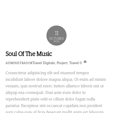
11
OCTUBRE
2020
Soul Of The Music
Travel
Digitals
,
Project
,
Travel
0
ADMINISTRADOR
Consectetur adipisicing elit sed eiusmod tempor
incididunt labore dolore magna aliqua. Ut enim ad minim
veniam, quis nostrud exerc itation ullamco laboris nisi ut
aliquip exa consequat. Duis aute irure dolor in
reprehenderit ptate velit es cillum dolor fugiat nulla
pariatur. Excepteur sint occaecat cupidata non proident
sunt culpa quiy of ficia deserunt mollit anim est laborum.